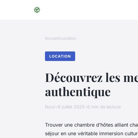
Accueil
›
Location
LOCATION
Découvrez les me
authentique
Nour
•
8 juillet 2025
•
6 min de lecture
Trouver une chambre d’hôtes alliant ch
séjour en une véritable immersion cultur