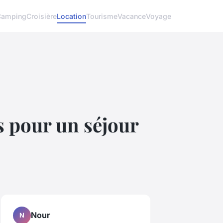
Camping
Croisière
Location
Tourisme
Vacance
Voyage
s pour un séjour
Nour
N