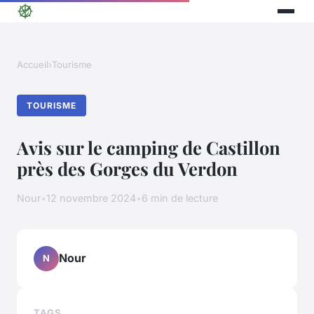
Accueil
›
Tourisme
TOURISME
Avis sur le camping de Castillon
près des Gorges du Verdon
Nour
•
12 novembre 2024
•
6 min de lecture
Nour
N
TAGS