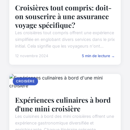
Croisières tout compris: doit-
on souscrire à une assurance
voyage spécifique?
Les croisières tout compris offrent une expérience
simplifiée en englobant divers services dans le prix
initial. Cela signifie que les voyageurs n'ont...
12 novembre 2024
5 min de lecture →
CROISIÈRE
Expériences culinaires à bord
d'une mini croisière
Les cuisines à bord des mini croisières offrent une
expérience gastronomique diversifiée et
enrichissante. Chaque itinéraire présente