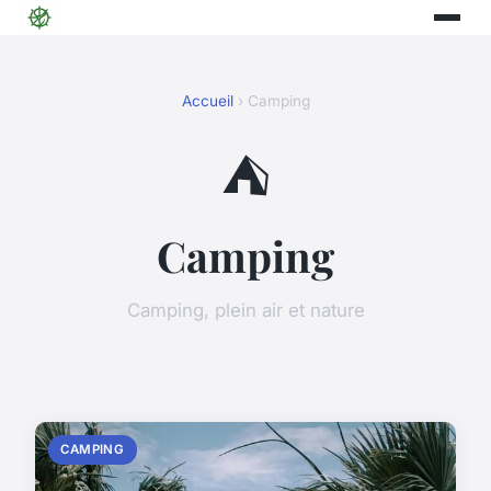
Accueil
› Camping
⛺
Camping
Camping, plein air et nature
CAMPING