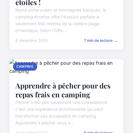
étoiles !
Niché entre océan et montagnes basques, le
camping Ametza offre l'évasion parfaite à
seulement 900 mètres de la célèbre plage
d'Hendaye. Selon l'Offic...
9 décembre 2025
7 min de lecture →
CAMPING
Apprendre à pêcher pour des
repas frais en camping
Pêcher n'est pas seulement une compétence,
c'est une expérience enrichissante qui peut
transformer vos escapades en camping.
Apprendre à pêcher vous o...
4 novembre 2024
9 min de lecture →