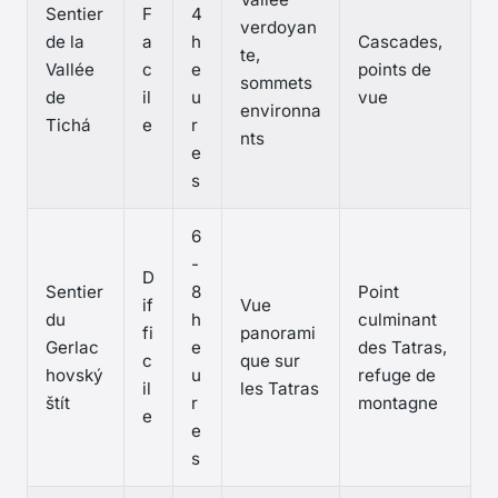
Sentier
F
4
verdoyan
de la
a
h
Cascades,
te,
Vallée
c
e
points de
sommets
de
il
u
vue
environna
Tichá
e
r
nts
e
s
6
-
D
Sentier
8
Point
if
Vue
du
h
culminant
fi
panorami
Gerlac
e
des Tatras,
c
que sur
hovský
u
refuge de
il
les Tatras
štít
r
montagne
e
e
s