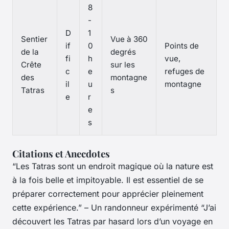
8
-
D
1
Sentier
Vue à 360
if
0
Points de
de la
degrés
fi
h
vue,
Crête
sur les
c
e
refuges de
des
montagne
il
u
montagne
Tatras
s
e
r
e
s
Citations et Anecdotes
“Les Tatras sont un endroit magique où la nature est
à la fois belle et impitoyable. Il est essentiel de se
préparer correctement pour apprécier pleinement
cette expérience.” –
Un randonneur expérimenté
“J’ai
découvert les Tatras par hasard lors d’un voyage en