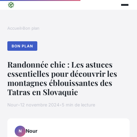
Accueil
›
Bon plan
BON PLAN
Randonnée chic : Les astuces
essentielles pour découvrir les
montagnes éblouissantes des
Tatras en Slovaquie
Nour
•
12 novembre 2024
•
5 min de lecture
Nour
N