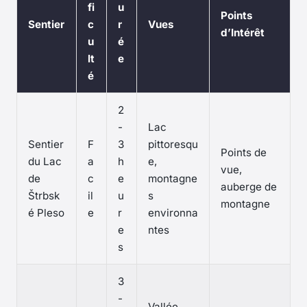
fi
u
Points
Sentier
c
r
Vues
d’Intérêt
u
é
lt
e
é
2
-
Lac
Sentier
F
3
pittoresqu
Points de
du Lac
a
h
e,
vue,
de
c
e
montagne
auberge de
Štrbsk
il
u
s
montagne
é Pleso
e
r
environna
e
ntes
s
3
-
Vallée